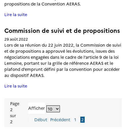
propositions de la Convention AERAS.
Lire la suite
Commission de suivi et de propositions
29 août 2022
Lors de sa réunion du 22 juin 2022, la Commission de suivi
et de propositions a approuvé les évolutions, issues des
négociations engagées dans le cadre de l’article 9 de la loi
Lemoine, portant sur la grille de référence AERAS et le
plafond d’emprunt défini par la convention pour accéder
au dispositif AERAS.
Lire la suite
Page
Choisir un nombre d'éléments à
pour recharger la page
Afficher
2
sur
Page active :
Début
Précédent
1
2
2