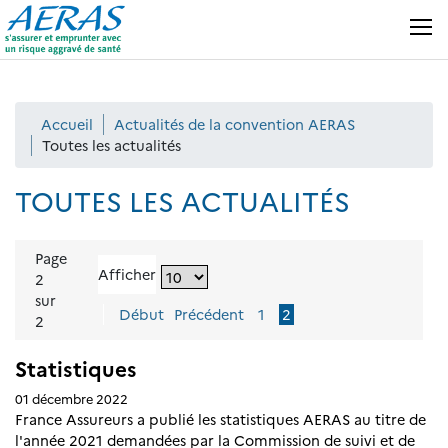
Panneau de gestion des cookies
MENU
Accueil
Actualités de la convention AERAS
Toutes les actualités
TOUTES LES ACTUALITÉS
Page
Choisir un nombre d'éléments à
pour recharger la page
Afficher
2
sur
Page active :
Début
Précédent
1
2
2
Statistiques
01 décembre 2022
France Assureurs a publié les statistiques AERAS au titre de
l'année 2021 demandées par la Commission de suivi et de