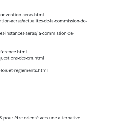
-convention-aeras.html
ention-aeras/actualites-de-la-commission-de-
les-instances-aeras/la-commission-de-
eference.html
-questions-des-em.html
-lois-et-reglements.html
S pour être orienté vers une alternative