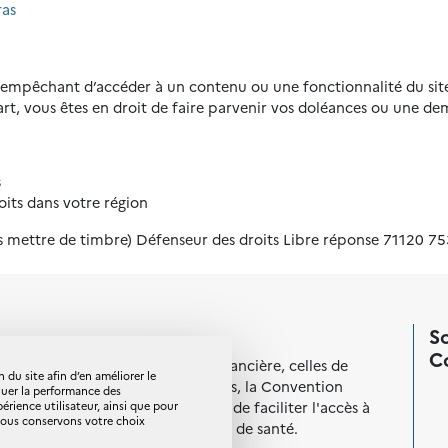
ras
s empêchant d’accéder à un contenu ou une fonctionnalité du site
t, vous êtes en droit de faire parvenir vos doléances ou une de
s
its dans votre région
pas mettre de timbre) Défenseur des droits Libre réponse 71120 
So
C
s professionnelles bancaire et financière, celles de
 du site afin d’en améliorer le
ons de malades et de consommateurs, la Convention
luer la performance des
Aggravé de Santé) a pour objet de faciliter l'accès à
ience utilisateur, ainsi que pour
 Nous conservons votre choix
nt ou ayant eu un problème grave de santé.