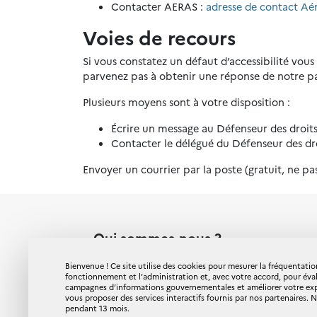
Contacter AERAS :
adresse de contact Aé
Voies de recours
Si vous constatez un défaut d’accessibilité vou
parvenez pas à obtenir une réponse de notre par
Plusieurs moyens sont à votre disposition :
Écrire un message au Défenseur des droit
Contacter le délégué du Défenseur des dro
Envoyer un courrier par la poste (gratuit, ne 
Qui sommes-nous ?
Signée par les pouvoirs publics, les fédération
Bienvenue ! Ce site utilise des cookies pour mesurer la fréquentation
l'assurance, de la mutualité et les associati
fonctionnement et l’administration et, avec votre accord, pour éva
AERAS (S'Assurer et Emprunter avec un Risque 
campagnes d’informations gouvernementales et améliorer votre expér
vous proposer des services interactifs fournis par nos partenaires.
l'assurance et à l'emprunt des personnes aya
pendant 13 mois.