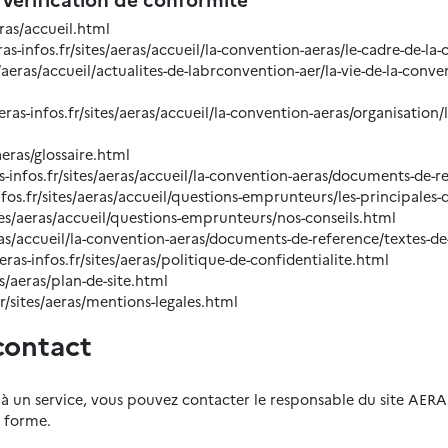
eras/accueil.html
s-infos.fr/sites/aeras/accueil/la-convention-aeras/le-cadre-de-la
s/aeras/accueil/actualites-de-labrconvention-aer/la-vie-de-la-conv
s-infos.fr/sites/aeras/accueil/la-convention-aeras/organisation/
aeras/glossaire.html
infos.fr/sites/aeras/accueil/la-convention-aeras/documents-de-r
nfos.fr/sites/aeras/accueil/questions-emprunteurs/les-principales
ites/aeras/accueil/questions-emprunteurs/nos-conseils.html
eras/accueil/la-convention-aeras/documents-de-reference/textes-de
ras-infos.fr/sites/aeras/politique-de-confidentialite.html
es/aeras/plan-de-site.html
r/sites/aeras/mentions-legales.html
contact
 à un service, vous pouvez contacter le responsable du site AERA
e forme.