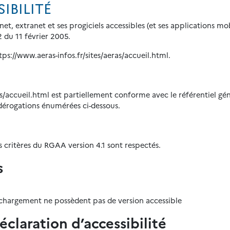
IBILITÉ
anet, extranet et ses progiciels accessibles (et ses applications 
 du 11 février 2005.
tps://www.aeras-infos.fr/sites/aeras/accueil.html.
as/accueil.html est partiellement conforme avec le référentiel gén
 dérogations énumérées ci-dessous.
s critères du RGAA version 4.1 sont respectés.
s
chargement ne possèdent pas de version accessible
claration d’accessibilité