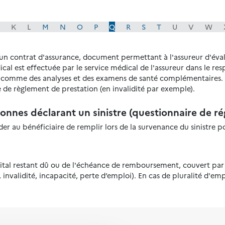
K
L
M
N
O
P
Q
R
S
T
U
V
W
 un contrat d'assurance, document permettant à l'assureur d'évalue
al est effectuée par le service médical de l'assureur dans le resp
, comme des analyses et des examens de santé complémentaires. 
 de règlement de prestation (en invalidité par exemple).
onnes déclarant un sinistre (questionnaire de r
r au bénéficiaire de remplir lors de la survenance du sinistre po
tal restant dû ou de l'échéance de remboursement, couvert par 
 invalidité, incapacité, perte d’emploi). En cas de pluralité d'em